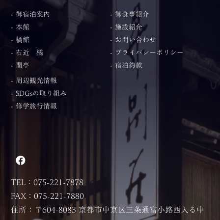
- 御宿泊案内
- 御食事紹介
- 本館
- 施設紹介
- 橘館
- お問い合わせ
- 右近 橘
- プライバシーポリシー
- 蘭亭
- 宿泊約款
- 周辺観光情報
- SDGsの取り組み
- 修学旅行情報
TEL：075-221-7878
FAX：075-221-7880
住所：〒604-8083 京都市中京区三条通富小路西入る中