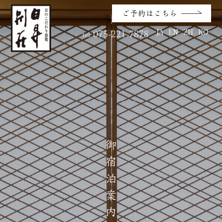
ご予約はこちら
JA
EN
ZH
KO
075-221-7878
tel
御宿泊案内