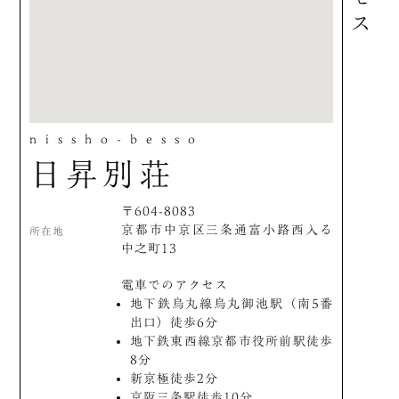
nissho-besso
日昇別荘
〒604-8083
京都市中京区三条通富小路西入る
所在地
中之町13
電車でのアクセス
地下鉄烏丸線烏丸御池駅（南5番
出口）徒歩6分
地下鉄東西線京都市役所前駅徒歩
8分
新京極徒歩2分
京阪三条駅徒歩10分