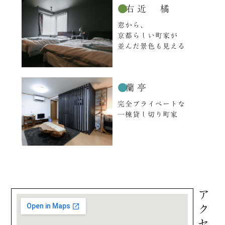
●
右近 橘
窓から、
京都らしい町家が
並んだ景色も見える
●
蘭亭
完全プライベートな
一棟貸し切り町家
アクセス