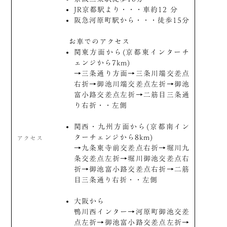
JR京都駅より・・・車約12 分
阪急河原町駅から・・・徒歩15分
お車でのアクセス
関東方面から(京都東インターチ
ェンジから7km)
→三条通り方面→三条川端交差点
右折→御池川端交差点左折→御池
富小路交差点左折→二筋目三条通
り右折・・左側
関西・九州方面から(京都南イン
ターチェンジから8km)
アクセス
→九条東寺前交差点右折→堀川九
条交差点左折→堀川御池交差点右
折→御池富小路交差点右折→二筋
目三条通り右折・・左側
大阪から
鴨川西インター→河原町御池交差
点左折→御池富小路交差点左折→