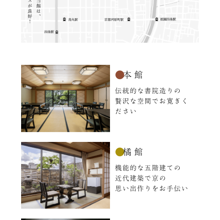
●
本館
伝統的な書院造りの
贅沢な空間でお寛ぎく
ださい
●
橘館
機能的な五階建ての
近代建築で京の
思い出作りをお手伝い