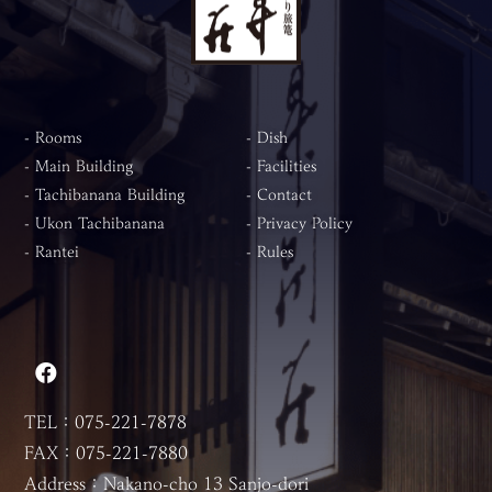
- Rooms
- Dish
- Main Building
- Facilities
- Tachibanana Building
- Contact
- Ukon Tachibanana
- Privacy Policy
- Rantei
- Rules
TEL：075-221-7878
FAX：075-221-7880
Address：Nakano-cho 13 Sanjo-dori