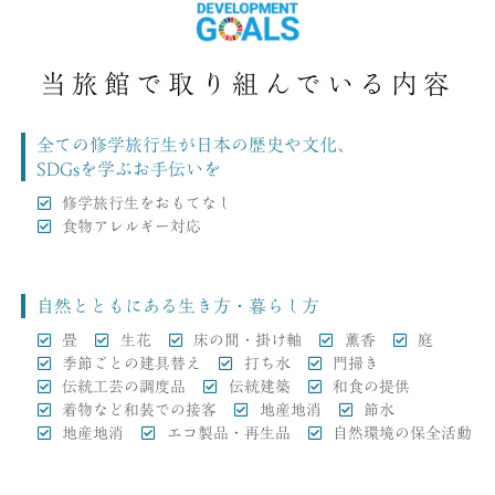
当旅館で取り組んでいる内容
全ての修学旅行生が日本の歴史や文化、
SDGsを学ぶお手伝いを
修学旅行生をおもてなし
食物アレルギー対応
自然とともにある生き方・暮らし方
畳
生花
床の間・掛け軸
薫香
庭
季節ごとの建具替え
打ち水
門掃き
伝統工芸の調度品
伝統建築
和食の提供
着物など和装での接客
地産地消
節水
地産地消
エコ製品・再生品
自然環境の保全活動